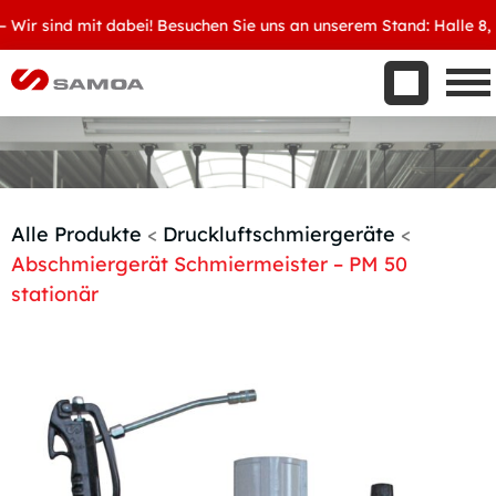
Was wir bieten
ir sind mit dabei! Besuchen Sie uns an unserem Stand: Halle 8, D3
Aktuelles
Unternehmen
Kontakt
Handelspartner werden
Alle Produkte
<
Druckluftschmiergeräte
<
Abschmiergerät Schmiermeister – PM 50
stationär