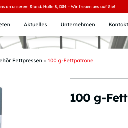
unserem Stand: Halle 8, D34 – Wir freuen uns auf Sie!
eten
Aktuelles
Unternehmen
Kontak
Produktübersicht
Wer wir sind
Produktkategorie
SAMOA Gruppe
ehör Fettpressen
<
100 g-Fettpatrone
Anwendungen
Karriere
Branchen und Märkte
Downloads
Individuallösungen
100 g-Fet