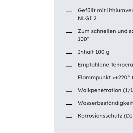
Gefüllt mit lithiumv
NLGI 2
Zum schnellen und sa
100”
Inhalt 100 g
Empfohlene Temperatu
Flammpunkt >+220° C
Walkpenetration (1/
Wasserbeständigkeit
Korrosionsschutz (DI