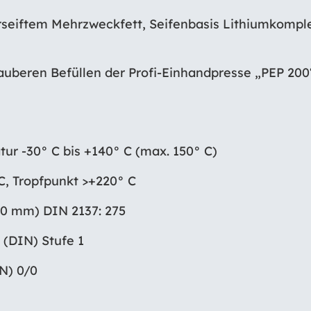
erseiftem Mehrzweckfett, Seifenbasis Lithiumkompl
uberen Befüllen der Profi-Einhandpresse „PEP 200
r -30° C bis +140° C (max. 150° C)
, Tropfpunkt >+220° C
10 mm) DIN 2137: 275
 (DIN) Stufe 1
N) 0/0