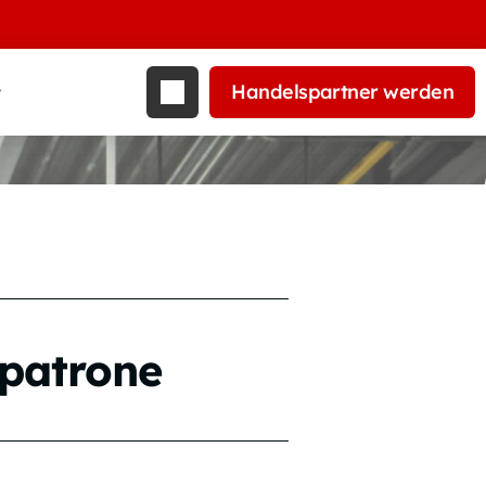
Handelspartner werden
t
tpatrone