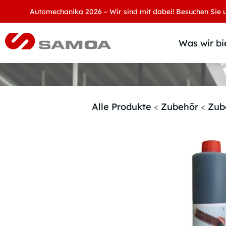
Automechanika 2026 – Wir sind mit dabei! Besuchen Sie uns an 
Was wir bi
Alle Produkte
<
Zubehör
<
Zub