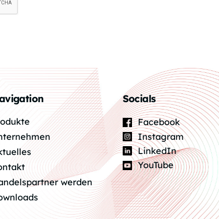
avigation
Socials
rodukte
Facebook
Instagram
nternehmen
LinkedIn
ktuelles
YouTube
ontakt
andelspartner werden
ownloads