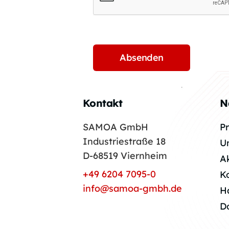
Kontakt
N
SAMOA GmbH
P
Industriestraße 18
U
D-68519 Viernheim
A
+49 6204 7095-0
K
info@samoa-gmbh.de
H
D