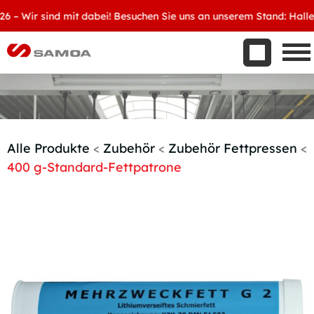
Was wir bieten
 Wir sind mit dabei! Besuchen Sie uns an unserem Stand: Halle 8, 
Aktuelles
Unternehmen
Kontakt
Handelspartner werden
Alle Produkte
<
Zubehör
<
Zubehör Fettpressen
<
400 g-Standard-Fettpatrone