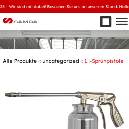
Was wir bieten
 Wir sind mit dabei! Besuchen Sie uns an unserem Stand: Halle 8, 
Aktuelles
Unternehmen
Kontakt
Handelspartner werden
Alle Produkte
<
uncategorized
<
1 l-Sprühpistole