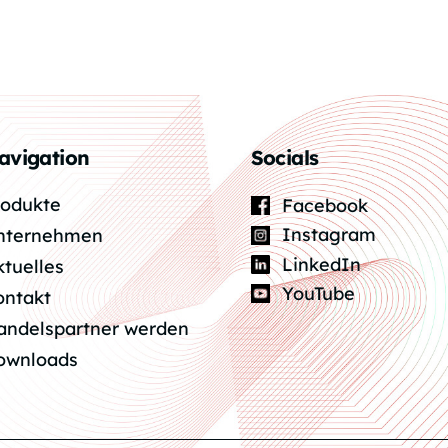
avigation
Socials
rodukte
Facebook
Instagram
nternehmen
LinkedIn
ktuelles
YouTube
ontakt
andelspartner werden
ownloads