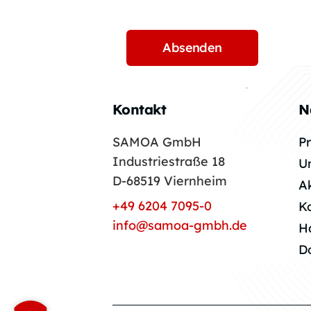
Kontakt
N
SAMOA GmbH
P
Industriestraße 18
U
D-68519 Viernheim
A
+49 6204 7095-0
K
info@samoa-gmbh.de
H
D