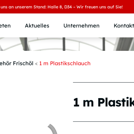
 unserem Stand: Halle 8, D34 – Wir freuen uns auf Sie!
eten
Aktuelles
Unternehmen
Kontak
Produktübersicht
Wer wir sind
Produktkategorie
SAMOA Gruppe
ehör Frischöl
<
1 m Plastikschlauch
Anwendungen
Karriere
Branchen und Märkte
Downloads
Individuallösungen
1 m Plasti